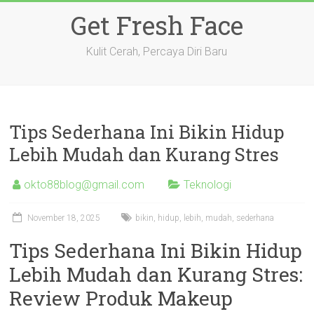
Skip
Get Fresh Face
to
content
Kulit Cerah, Percaya Diri Baru
Tips Sederhana Ini Bikin Hidup
Lebih Mudah dan Kurang Stres
okto88blog@gmail.com
Teknologi
November 18, 2025
bikin
,
hidup
,
lebih
,
mudah
,
sederhana
Tips Sederhana Ini Bikin Hidup
Lebih Mudah dan Kurang Stres:
Review Produk Makeup