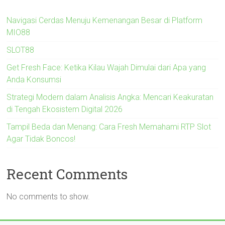
Navigasi Cerdas Menuju Kemenangan Besar di Platform
MIO88
SLOT88
Get Fresh Face: Ketika Kilau Wajah Dimulai dari Apa yang
Anda Konsumsi
Strategi Modern dalam Analisis Angka: Mencari Keakuratan
di Tengah Ekosistem Digital 2026
Tampil Beda dan Menang: Cara Fresh Memahami RTP Slot
Agar Tidak Boncos!
Recent Comments
No comments to show.