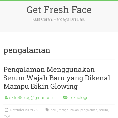
Skip
Get Fresh Face
to
content
Kulit Cerah, Percaya Diri Baru
pengalaman
Pengalaman Menggunakan
Serum Wajah Baru yang Dikenal
Mampu Bikin Glowing
okto88blog@gmail.com
Teknologi
November 30, 2025
baru
,
menggunakan
,
pengalaman
,
serum
,
wajah