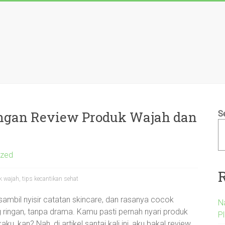
ingan Review Produk Wajah dan
S
ized
k wajah, tips kecantikan sehat
 sambil nyisir catatan skincare, dan rasanya cocok
N
g ringan, tanpa drama. Kamu pasti pernah nyari produk
P
ku, kan? Nah, di artikel santai kali ini, aku bakal review