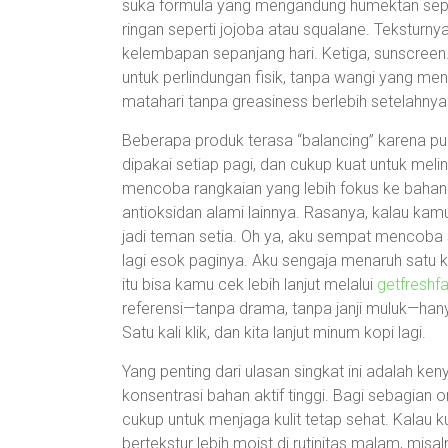
suka formula yang mengandung humektan seperti
ringan seperti jojoba atau squalane. Teksturn
kelembapan sepanjang hari. Ketiga, sunscreen.
untuk perlindungan fisik, tanpa wangi yang me
matahari tanpa greasiness berlebih setelahnya
Beberapa produk terasa “balancing” karena pu
dipakai setiap pagi, dan cukup kuat untuk melin
mencoba rangkaian yang lebih fokus ke bahan 
antioksidan alami lainnya. Rasanya, kalau kamu i
jadi teman setia. Oh ya, aku sempat mencoba
lagi esok paginya. Aku sengaja menaruh satu 
itu bisa kamu cek lebih lanjut melalui
getfreshf
referensi—tanpa drama, tanpa janji muluk—han
Satu kali klik, dan kita lanjut minum kopi lagi.
Yang penting dari ulasan singkat ini adalah 
konsentrasi bahan aktif tinggi. Bagi sebagian o
cukup untuk menjaga kulit tetap sehat. Kalau k
bertekstur lebih moist di rutinitas malam, mis