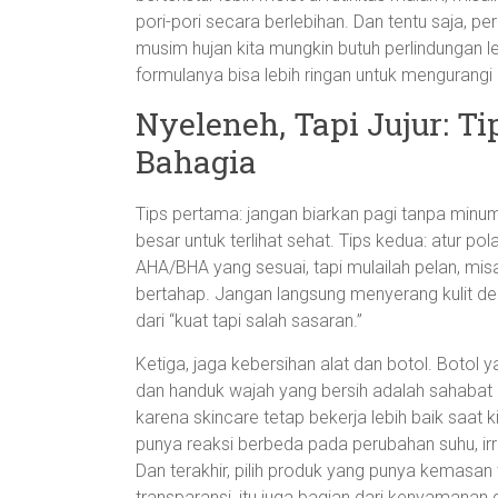
pori-pori secara berlebihan. Dan tentu saja, p
musim hujan kita mungkin butuh perlindungan 
formulanya bisa lebih ringan untuk mengurangi 
Nyeleneh, Tapi Jujur: Ti
Bahagia
Tips pertama: jangan biarkan pagi tanpa minum a
besar untuk terlihat sehat. Tips kedua: atur pol
AHA/BHA yang sesuai, tapi mulailah pelan, misa
bertahap. Jangan langsung menyerang kulit deng
dari “kuat tapi salah sasaran.”
Ketiga, jaga kebersihan alat dan botol. Botol
dan handuk wajah yang bersih adalah sahabat 
karena skincare tetap bekerja lebih baik saat kita
punya reaksi berbeda pada perubahan suhu, irri
Dan terakhir, pilih produk yang punya kemasan
transparansi, itu juga bagian dari kenyamanan 