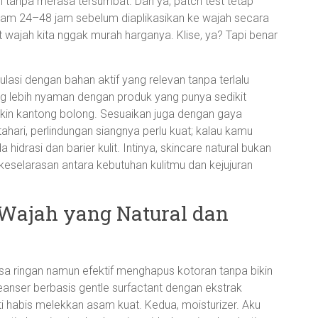
asi tanpa merasa tersumbat. Dan ya, patch test tetap
dalam 24–48 jam sebelum diaplikasikan ke wajah secara
it wajah kita nggak murah harganya. Klise, ya? Tapi benar
mulasi dengan bahan aktif yang relevan tanpa terlalu
ng lebih nyaman dengan produk yang punya sedikit
bikin kantong bolong. Sesuaikan juga dengan gaya
ahari, perlindungan siangnya perlu kuat; kalau kamu
hidrasi dan barier kulit. Intinya, skincare natural bukan
keselarasan antara kebutuhan kulitmu dan kejujuran
Wajah yang Natural dan
sa ringan namun efektif menghapus kotoran tanpa bikin
cleanser berbasis gentle surfactant dengan ekstrak
rti habis melekkan asam kuat. Kedua, moisturizer. Aku