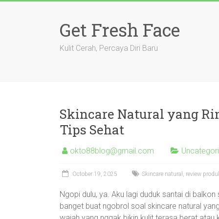
Skip
to
Get Fresh Face
content
Kulit Cerah, Percaya Diri Baru
Skincare Natural yang R
Tips Sehat
okto88blog@gmail.com
Uncategor
October 19, 2025
Skincare natural, review produ
Ngopi dulu, ya. Aku lagi duduk santai di balkon
banget buat ngobrol soal skincare natural yan
wajah yang nggak bikin kulit terasa berat atau ka