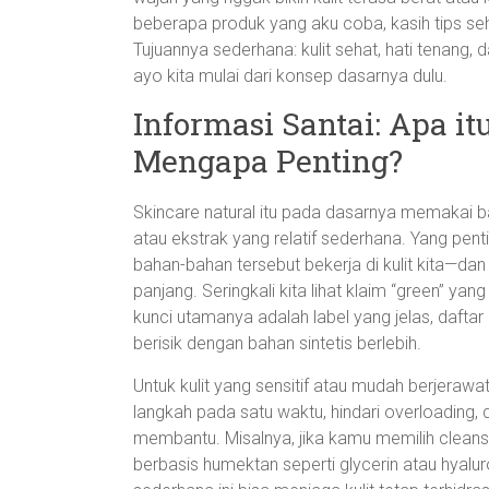
beberapa produk yang aku coba, kasih tips sehat,
Tujuannya sederhana: kulit sehat, hati tenang,
ayo kita mulai dari konsep dasarnya dulu.
Informasi Santai: Apa it
Mengapa Penting?
Skincare natural itu pada dasarnya memakai b
atau ekstrak yang relatif sederhana. Yang pen
bahan-bahan tersebut bekerja di kulit kita—d
panjang. Seringkali kita lihat klaim “green” yan
kunci utamanya adalah label yang jelas, daft
berisik dengan bahan sintetis berlebih.
Untuk kulit yang sensitif atau mudah berjerawat
langkah pada satu waktu, hindari overloading, d
membantu. Misalnya, jika kamu memilih cleans
berbasis humektan seperti glycerin atau hyaluro