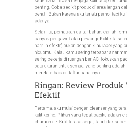
sederhana ini bisa menjaga kulit tetap terhidr
penting. Coba sedikit produk di area lengan 
penuh. Bukan karena aku terlalu parno, tapi kul
adanya.
Selain itu, perhatikan daftar bahan: carilah for
banyak pengawet atau pewangi. Kulit kita seri
namun efektif, bukan dengan kilau label yang 
hidupmu. Kalau kamu sering terpapar sinar mat
sering bekerja di ruangan ber-AC, fokuskan pada 
satu ukuran untuk semua; yang penting adalah 
merek terhadap daftar bahannya.
Ringan: Review Produk 
Efektif
Pertama, aku mulai dengan cleanser yang tera
kulit kering. Pilihan yang tepat bagiku adalah 
chamomile. Kulit terasa segar, tapi tidak sepe