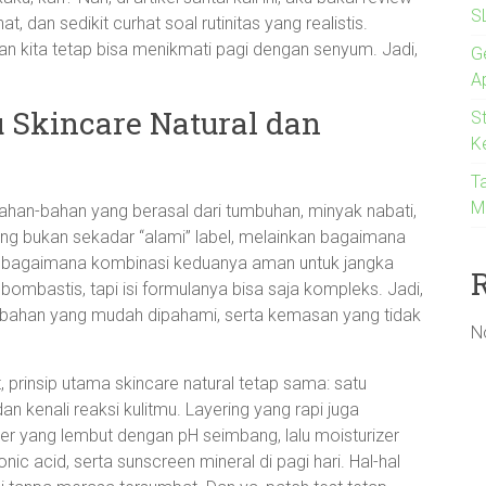
S
 dan sedikit curhat soal rutinitas yang realistis.
 dan kita tetap bisa menikmati pagi dengan senyum. Jadi,
Ge
A
u Skincare Natural dan
S
K
T
M
ahan-bahan yang berasal dari tumbuhan, minyak nabati,
ting bukan sekadar “alami” label, melainkan bagaimana
an bagaimana kombinasi keduanya aman untuk jangka
g bombastis, tapi isi formulanya bisa saja kompleks. Jadi,
ar bahan yang mudah dipahami, serta kemasan yang tidak
N
, prinsip utama skincare natural tetap sama: satu
an kenali reaksi kulitmu. Layering yang rapi juga
er yang lembut dengan pH seimbang, lalu moisturizer
nic acid, serta sunscreen mineral di pagi hari. Hal-hal