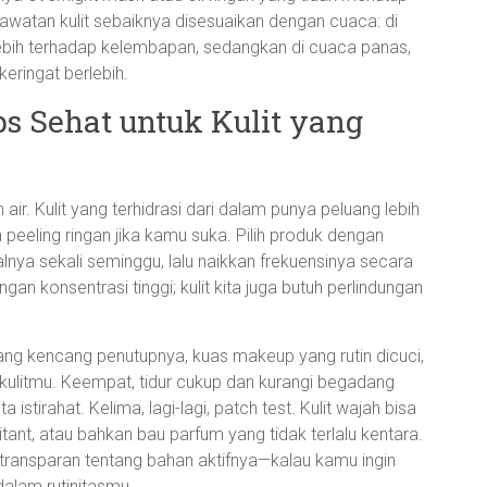
erawatan kulit sebaiknya disesuaikan dengan cuaca: di
lebih terhadap kelembapan, sedangkan di cuaca panas,
keringat berlebih.
ps Sehat untuk Kulit yang
ir. Kulit yang terhidrasi dari dalam punya peluang lebih
a peeling ringan jika kamu suka. Pilih produk dengan
lnya sekali seminggu, lalu naikkan frekuensinya secara
an konsentrasi tinggi; kulit kita juga butuh perlindungan
 yang kencang penutupnya, kuas makeup yang rutin dicuci,
kulitmu. Keempat, tidur cukup dan kurangi begadang
 istirahat. Kelima, lagi-lagi, patch test. Kulit wajah bisa
tant, atau bahkan bau parfum yang tidak terlalu kentara.
 transparan tentang bahan aktifnya—kalau kamu ingin
dalam rutinitasmu.