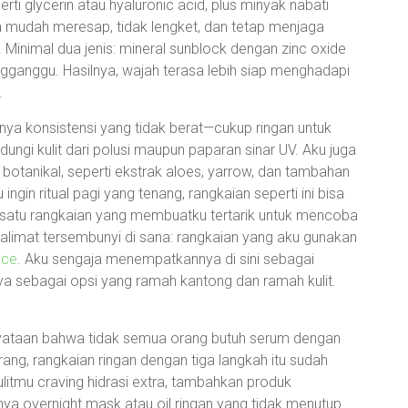
 glycerin atau hyaluronic acid, plus minyak nabati
ya mudah meresap, tidak lengket, dan tetap menjaga
 Minimal dua jenis: mineral sunblock dengan zinc oxide
ngganggu. Hasilnya, wajah terasa lebih siap menghadapi
.
nya konsistensi yang tidak berat—cukup ringan untuk
dungi kulit dari polusi maupun paparan sinar UV. Aku juga
botanikal, seperti ekstrak aloes, yarrow, dan tambahan
ngin ritual pagi yang tenang, rangkaian seperti ini bisa
 satu rangkaian yang membuatku tertarik untuk mencoba
kalimat tersembunyi di sana: rangkaian yang aku gunakan
ace
. Aku sengaja menempatkannya di sini sebagai
ya sebagai opsi yang ramah kantong dan ramah kulit.
kenyataan bahwa tidak semua orang butuh serum dengan
rang, rangkaian ringan dengan tiga langkah itu sudah
ulitmu craving hidrasi extra, tambahkan produk
alnya overnight mask atau oil ringan yang tidak menutup