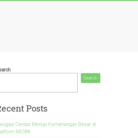
earch
Search
Recent Posts
avigasi Cerdas Menuju Kemenangan Besar di
latform MIO88