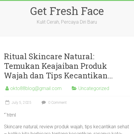
Skip
Get Fresh Face
to
content
Kulit Cerah, Percaya Diri Baru
Ritual Skincare Natural:
Temukan Keajaiban Produk
Wajah dan Tips Kecantikan…
okto88blog@gmail.com
Uncategorized
July 5, 2025
0 Comment
“`html
Skincare natural, review produk wajah, tips kecantikan sehat
– ketika kita berbicara tentang kecantikan, rasanya kata-