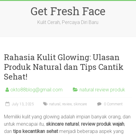
Skip
Get Fresh Face
to
content
Kulit Cerah, Percaya Diri Baru
Rahasia Kulit Glowing: Ulasan
Produk Natural dan Tips Cantik
Sehat!
okto88blog@gmail.com
natural review produk
July 13, 2025
natural
,
review
,
skincare
0 Comment
Memiliki kulit yang glowing adalah impian banyak orang, dan
untuk mencapai itu,
skincare natural
,
review produk wajah
,
dan
tips kecantikan sehat
menjadi beberapa aspek yang