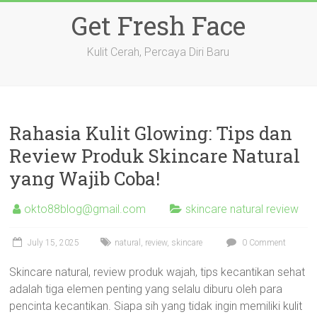
Skip
Get Fresh Face
to
content
Kulit Cerah, Percaya Diri Baru
Rahasia Kulit Glowing: Tips dan
Review Produk Skincare Natural
yang Wajib Coba!
okto88blog@gmail.com
skincare natural review
July 15, 2025
natural
,
review
,
skincare
0 Comment
Skincare natural, review produk wajah, tips kecantikan sehat
adalah tiga elemen penting yang selalu diburu oleh para
pencinta kecantikan. Siapa sih yang tidak ingin memiliki kulit