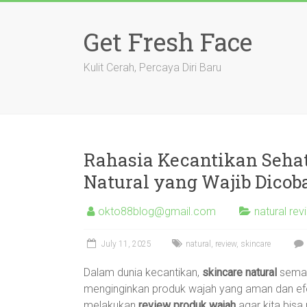
Skip
to
Get Fresh Face
content
Kulit Cerah, Percaya Diri Baru
Rahasia Kecantikan Seha
Natural yang Wajib Dicoba
okto88blog@gmail.com
natural re
July 11, 2025
natural
,
review
,
skincare
Dalam dunia kecantikan,
skincare natural
semak
menginginkan produk wajah yang aman dan efekt
melakukan
review produk wajah
agar kita bisa