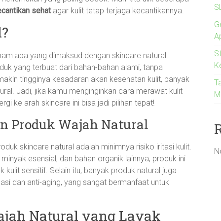
S
ecantikan sehat
agar kulit tetap terjaga kecantikannya.
Ge
l?
A
S
aham apa yang dimaksud dengan skincare natural.
K
duk yang terbuat dari bahan-bahan alami, tanpa
kin tingginya kesadaran akan kesehatan kulit, banyak
T
ural. Jadi, jika kamu menginginkan cara merawat kulit
M
gi ke arah skincare ini bisa jadi pilihan tepat!
 Produk Wajah Natural
 skincare natural adalah minimnya risiko iritasi kulit.
N
inyak esensial, dan bahan organik lainnya, produk ini
ulit sensitif. Selain itu, banyak produk natural juga
masi dan anti-aging, yang sangat bermanfaat untuk
jah Natural yang Layak