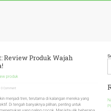
t: Review Produk Wajah
S
!
view produk
0 Comment
in menjadi tren, terutama di kalangan mereka yang
N
if. Di tengah banyaknya pilihan, penting untuk
P
 menemukan yang paling cocok. Mari kita ulik beberapa