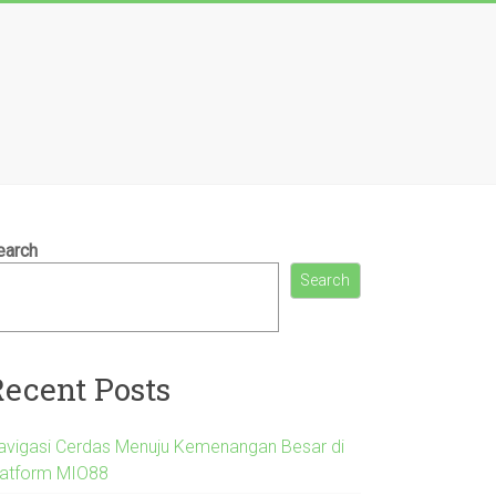
earch
Search
Recent Posts
avigasi Cerdas Menuju Kemenangan Besar di
latform MIO88