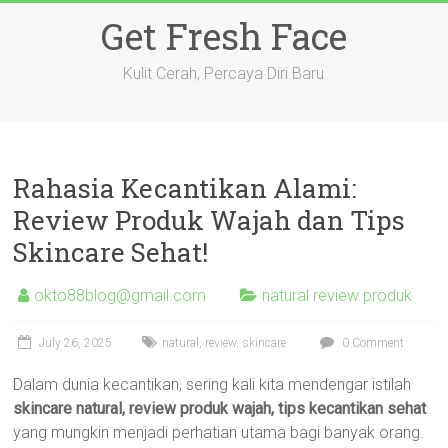
Skip
Get Fresh Face
to
content
Kulit Cerah, Percaya Diri Baru
Rahasia Kecantikan Alami:
Review Produk Wajah dan Tips
Skincare Sehat!
okto88blog@gmail.com
natural review produk
July 26, 2025
natural
,
review
,
skincare
0 Comment
Dalam dunia kecantikan, sering kali kita mendengar istilah
skincare natural, review produk wajah, tips kecantikan sehat
yang mungkin menjadi perhatian utama bagi banyak orang.