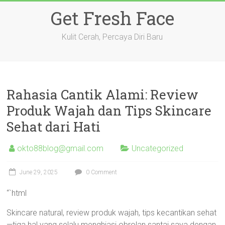
Skip
Get Fresh Face
to
content
Kulit Cerah, Percaya Diri Baru
Rahasia Cantik Alami: Review
Produk Wajah dan Tips Skincare
Sehat dari Hati
okto88blog@gmail.com
Uncategorized
June 29, 2025
0 Comment
“`html
Skincare natural, review produk wajah, tips kecantikan sehat
—tiga hal yang selalu menghiasi obrolan santai saya dengan