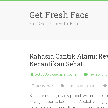
Skip
to
Get Fresh Face
content
Kulit Cerah, Percaya Diri Baru
Rahasia Cantik Alami: Re
Kecantikan Sehat!
okto88blog@gmail.com
review pro
July 19, 2025
natural
,
review
,
skincare
Skincare natural, review produk wajah, tips kec
kalangan pecinta kecantikan. Apakah Anda jug
tanpa harus mengandalkan bahan kimia yang k