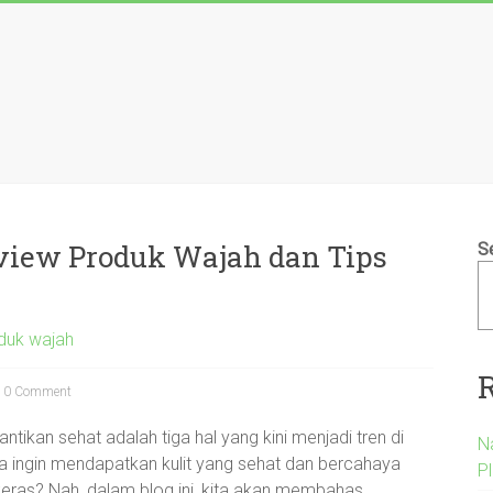
view Produk Wajah dan Tips
S
duk wajah
0 Comment
antikan sehat adalah tiga hal yang kini menjadi tren di
N
a ingin mendapatkan kulit yang sehat dan bercahaya
P
eras? Nah, dalam blog ini, kita akan membahas