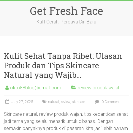
Skip
Get Fresh Face
to
content
Kulit Cerah, Percaya Diri Baru
Kulit Sehat Tanpa Ribet: Ulasan
Produk dan Tips Skincare
Natural yang Wajib…
okto88blog@gmail.com
review produk wajah
July 27, 2025
natural
,
review
,
skincare
0 Comment
Skincare natural, review produk wajah, tips kecantikan sehat
jadi tema yang selalu menarik untuk dibahas. Dengan
semakin banyaknya produk di pasaran, kita jadi lebih paham