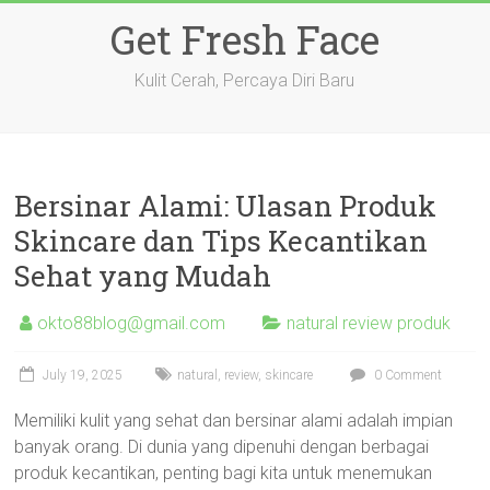
Skip
Get Fresh Face
to
content
Kulit Cerah, Percaya Diri Baru
Bersinar Alami: Ulasan Produk
Skincare dan Tips Kecantikan
Sehat yang Mudah
okto88blog@gmail.com
natural review produk
July 19, 2025
natural
,
review
,
skincare
0 Comment
Memiliki kulit yang sehat dan bersinar alami adalah impian
banyak orang. Di dunia yang dipenuhi dengan berbagai
produk kecantikan, penting bagi kita untuk menemukan